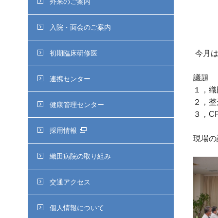
外来のご案内
入院・面会のご案内
初期臨床研修医
今月は
議題
連携センター
１，織
２，整
健康管理センター
３，C
採用情報
現場の
織田病院の取り組み
交通アクセス
個人情報について